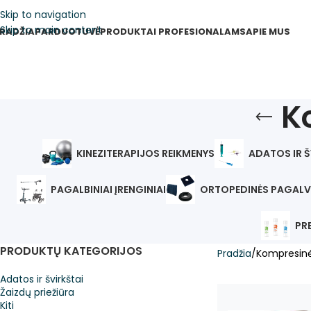
Skip to navigation
Skip to main content
RADŽIA
PARDUOTUVĖ
PRODUKTAI PROFESIONALAMS
APIE MUS
K
KINEZITERAPIJOS REIKMENYS
ADATOS IR Š
PAGALBINIAI ĮRENGINIAI
ORTOPEDINĖS PAGALV
PR
PRODUKTŲ KATEGORIJOS
Pradžia
Kompresinė
Adatos ir švirkštai
Žaizdų priežiūra
Kiti