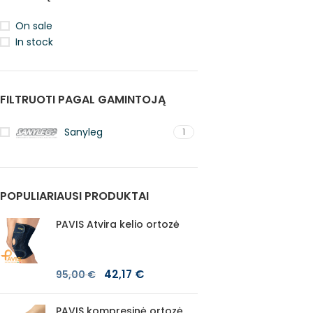
On sale
In stock
FILTRUOTI PAGAL GAMINTOJĄ
Sanyleg
1
POPULIARIAUSI PRODUKTAI
PAVIS Atvira kelio ortozė
42,17
€
95,00
€
PAVIS kompresinė ortozė