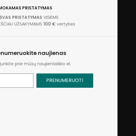
MOKAMAS PRISTATYMAS
ISVAS
PRISTATYMAS
VISIEMS
KŠČIAU UŽSAKYMAMS
100 €
vertybes
enumeruokite naujienas
ijunkite prie mūsų naujienlaiškio el.
PRENUMERUOTI
: