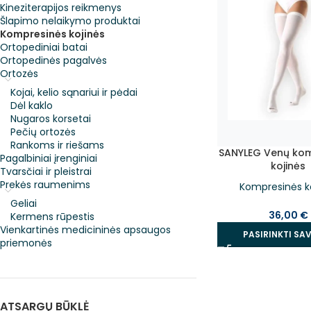
Kineziterapijos reikmenys
Šlapimo nelaikymo produktai
Kompresinės kojinės
Ortopediniai batai
Ortopedinės pagalvės
Ortozės
Kojai, kelio sąnariui ir pėdai
Dėl kaklo
Nugaros korsetai
Pečių ortozės
Rankoms ir riešams
SANYLEG Venų ko
Pagalbiniai įrenginiai
kojinės
Tvarsčiai ir pleistrai
Prekės raumenims
Kompresinės k
Geliai
36,00
€
Kermens rūpestis
Vienkartinės medicininės apsaugos
PASIRINKTI SA
priemonės
ATSARGŲ BŪKLĖ