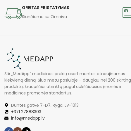
GREITAS PRISTATYMAS
Siunčiame su Omniva
SIA „MedApp“ medicinos prekių asortimentas atnaujinamas
kiekvieną dieną. Šiuo metu pasiūloje – daugiau nei 200 skirtin
produktų, kruopščiai atrinktų pagal aukščiausius įmonės ir
medicinos pramonės standartus.
Duntes gatvė 7-D7, Ryga, LV-1013
+371 27888303
info@medapp.lv