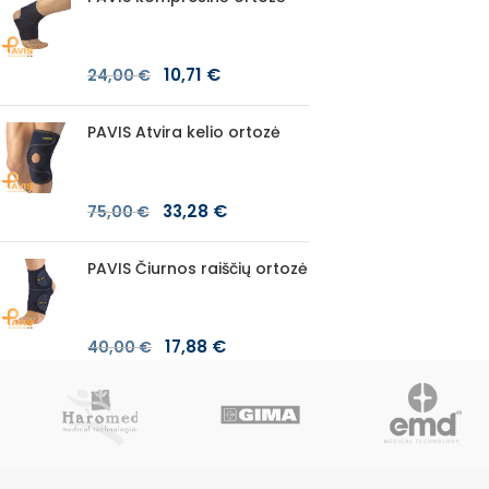
10,71
€
24,00
€
PAVIS Atvira kelio ortozė
33,28
€
75,00
€
PAVIS Čiurnos raiščių ortozė
17,88
€
40,00
€