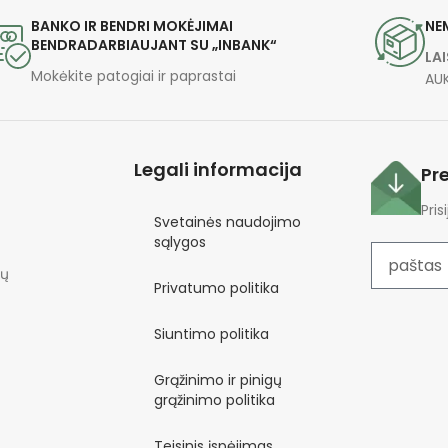
BANKO IR BENDRI MOKĖJIMAI
NE
BENDRADARBIAUJANT SU „INBANK“
LA
Mokėkite patogiai ir paprastai
AU
Legali informacija
Pr
Pris
Svetainės naudojimo
sąlygos
gų
Privatumo politika
Alternatyva
Siuntimo politika
Grąžinimo ir pinigų
grąžinimo politika
Teisinis įspėjimas