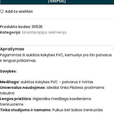
Į KREPŠELĮ
Add to wishlist
Produkto kodas:
9053R
Kategorija:
Kineziterapijos reikmenys
Aprašymas
Pagamintas iš aukštos kokybės PVC, kamuolys yra itin patvarus
ir lengvai prižiūrimas.
Savybės:
Medžiaga:
aukštos kokybės PVC – patvarus ir tvirtas
Universalus naudojimas:
idealiai tinka Pilateso pratimams
tobulinti
Lengva priežiūra:
Higieniška medžiaga kasdienėms
treniruotėms
Tinka studijoms ir namams:
Puikus bet kokios treniruotės