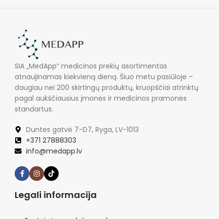
SIA „MedApp“ medicinos prekių asortimentas
atnaujinamas kiekvieną dieną. Šiuo metu pasiūloje –
daugiau nei 200 skirtingų produktų, kruopščiai atrinktų
pagal aukščiausius įmonės ir medicinos pramonės
standartus.
Duntes gatvė 7-D7, Ryga, LV-1013
+371 27888303
info@medapp.lv
Legali informacija