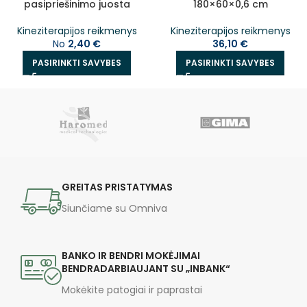
pasipriešinimo juosta
180×60×0,6 cm
Kineziterapijos reikmenys
Kineziterapijos reikmenys
No
2,40
€
36,10
€
PASIRINKTI SAVYBES
PASIRINKTI SAVYBES
GREITAS PRISTATYMAS
Siunčiame su Omniva
BANKO IR BENDRI MOKĖJIMAI
BENDRADARBIAUJANT SU „INBANK“
Mokėkite patogiai ir paprastai