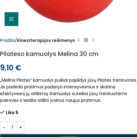
Click to enlarge
Pradžia
Kineziterapijos reikmenys
Pilateso kamuolys Melina 30 cm
9,10
€
„Melina Pilates“ kamuolys puikiai papildys jūsų Pilates treniruotes.
Jis padeda pratimus padaryti intensyvesnius ir skatina
efektyvesnį jų atlikimą. Kamuolys suteikia jūsų treniruotėms
įvairovės ir leidžia atlikti įvairius naujus pratimus.
Liko 5
Alternatyva: