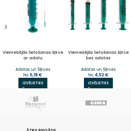
Vienreizējās lietošanas šļirce
Vienreizējās lietošanas šļirce
ar adatu
bez adatas
Adatas un Šļirces
Adatas un Šļirces
No
5,18
€
No
4,52
€
IZVĒLIETIES
IZVĒLIETIES
ĀTRA PIEGĀDE