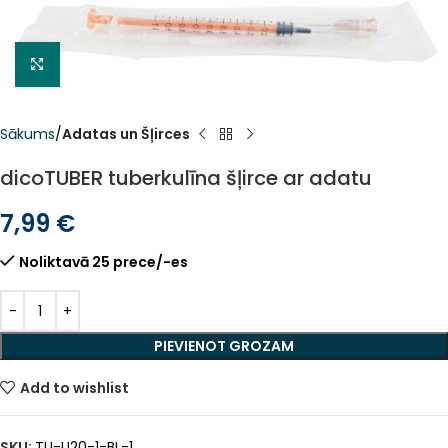
Click to enlarge
Sākums
Adatas un Šļirces
dicoTUBER tuberkulīna šļirce ar adatu
7,99
€
Noliktavā 25 prece/-es
Alternative:
PIEVIENOT GROZAM
Add to wishlist
SKU:
TU-U20-1-BL-1