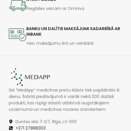
Piegādes veicam ar Omniva
BANKU UN DALĪTIE MAKSĀJUMI SADARBĪBĀ AR
INBANK
Veic maksājumu ērti un vienkārši
SIA “MedApp” medicīnas preču klāsts tiek papildināts ik
dienu. Šobrīd piedāvājumā ir vairāk nekā 200 dažādi
produkti, kas rūpīgi atlasīti atbilstoši augstākajiem
uzņēmuma un medicīnas nozares standartiem.
Duntes iela 7-D7, Rīga, LV-1013
+371 27888303