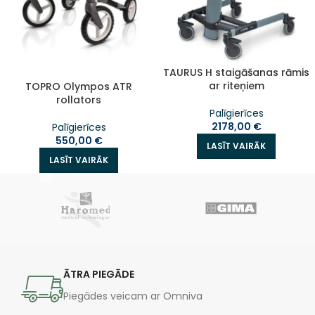
TAURUS H staigāšanas rāmis
ar riteņiem
TOPRO Olympos ATR
rollators
Palīgierīces
2178,00
€
Palīgierīces
550,00
€
LASĪT VAIRĀK
LASĪT VAIRĀK
ĀTRA PIEGĀDE
Piegādes veicam ar Omniva