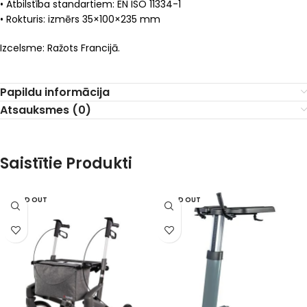
• Atbilstība standartiem: EN ISO 11334-1
• Rokturis: izmērs 35×100×235 mm
Izcelsme: Ražots Francijā.
Papildu informācija
Atsauksmes (0)
Saistītie Produkti
SOLD OUT
SOLD OUT