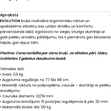
Apraksts
EVOLUTION
kruķis nodrošina ergonomisku rokturi un
apakšdelma atbalstu, kas uzlabo drošību un komfortu
pārvietošanās laikā. Izgatavots no viegla, izturīga alumīnija ar
gaiši pelēku anodētu pārklājumu, tas ir piemērots gan lietošanai
telpās, gan ārpus tām.
Piezīme: Cena norādīta par vienu kruķi. Ja vēlaties pāri, lūdzu,
izvēlieties 2 gabalus daudzuma laukā.
Tehniskie dati:
• Svars: 0,5 kg
• Augstuma regulācija: no 77 līdz 98 cm
• Materiāli: rokturis no polipropilēna, caurule – alumīnijs ar pelēku
anodējumu
• Caurules diametrs: 22/19 mm
• Augstuma iestatījumi: 10 pozīcijas, regulējamas ik pēc 20 mm
• Maksimālā slodze: līdz 130 kg