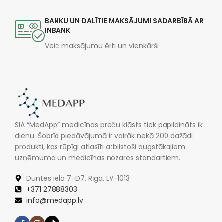
BANKU UN DALĪTIE MAKSĀJUMI SADARBĪBĀ AR
INBANK
Veic maksājumu ērti un vienkārši
SIA “MedApp” medicīnas preču klāsts tiek papildināts ik
dienu. Šobrīd piedāvājumā ir vairāk nekā 200 dažādi
produkti, kas rūpīgi atlasīti atbilstoši augstākajiem
uzņēmuma un medicīnas nozares standartiem.
Duntes iela 7-D7, Rīga, LV-1013
+371 27888303
info@medapp.lv