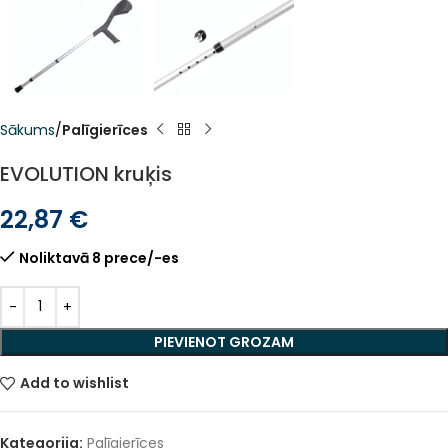
Sākums
Palīgierīces
EVOLUTION kruķis
22,87
€
Noliktavā 8 prece/-es
Alternative:
PIEVIENOT GROZAM
Add to wishlist
Kategorija:
Palīgierīces